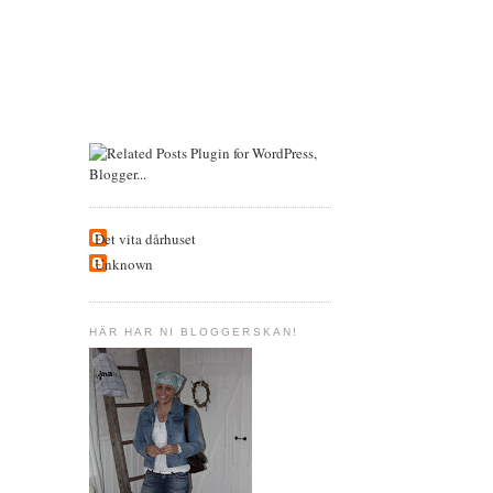
Det vita dårhuset
Unknown
HÄR HAR NI BLOGGERSKAN!