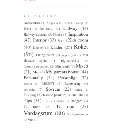
E T I K E T T E R
Accessories
(4)
Alopecia
(1)
barnen + recept
(1)
Hallway
(44)
Erika on the radio
(3)
Inspiration
Hallway upstairs
(5)
House
(4)
(47)
Interior
(33)
Kids room
Jag
(1)
Köket
(40)
Kläder
(25)
Kitchen
(3)
(96)
Living room
(3)
Min
loppis fynd
(1)
älskade syster + pigmentering av
Mixed
ögonbryn/eyeliner
(2)
Min familj
(3)
(21)
My parents house
(44)
Moi
(6)
Personally
(34)
Personligt
(32)
RECEPT
(2)
Renovering
(4)
porslin
(1)
Sovrum
(22)
semester
(5)
syrran
(1)
Tävling
(7)
Textade plankor
(3)
Till Salu
(3)
Tips
(31)
Trädgård
(3)
Tips barn kläder
(1)
Tv rum
(27)
Tv room
(2)
Vardagsrum
(80)
Vardagsrum+tips
(1)
Vikt
(1)