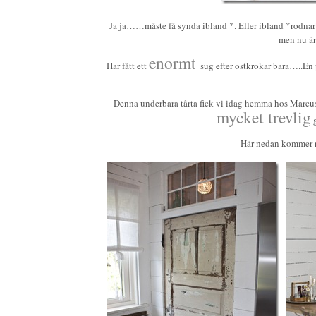
Ja ja……måste få synda ibland *. Eller ibland *rodnar
men nu är
enormt
Har fått ett
sug efter ostkrokar bara…..En 
Denna underbara tårta fick vi idag hemma hos Marcus 
mycket trevlig
g
Här nedan kommer nå