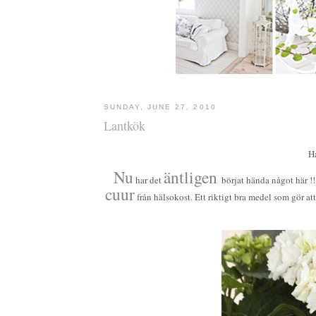
SUNDAY, JUNE 27, 2010
Lantkök
H
Nu
äntligen
har det
börjat hända något här !!
cuur
från hälsokost. Ett riktigt bra medel som gör at