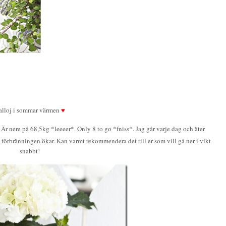
alloj i sommar värmen
♥
 Är nere på 68,5kg *leeeer*. Only 8 to go *fniss*. Jag går varje dag och äter
t förbränningen ökar. Kan varmt rekommendera det till er som vill gå ner i vikt
snabbt!