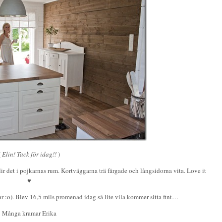
(
Elin! Tack för idag!!
)
 det i pojkarnas rum. Kortväggarna trä färgade och långsidorna vita. Love it
♥
ar :o). Blev 16,5 mils promenad idag så lite vila kommer sitta fint…
Många kramar Erika